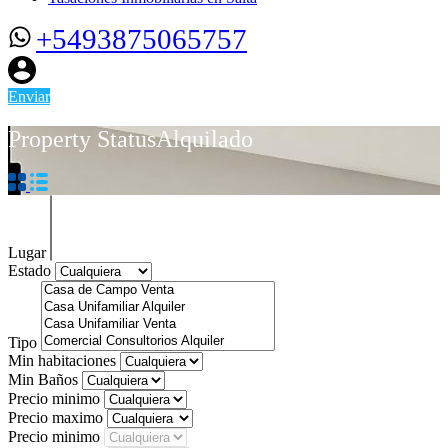
+5493875065757
Enviar
Property Status
Alquilado
Lugar
Estado
Tipo
Min habitaciones
Min Baños
Precio minimo
Precio maximo
Precio minimo