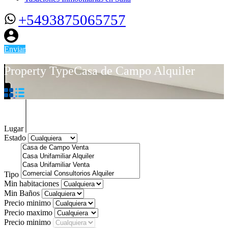
+5493875065757
Enviar
Property Type
Casa de Campo Alquiler
Lugar
Estado
Tipo
Min habitaciones
Min Baños
Precio minimo
Precio maximo
Precio minimo