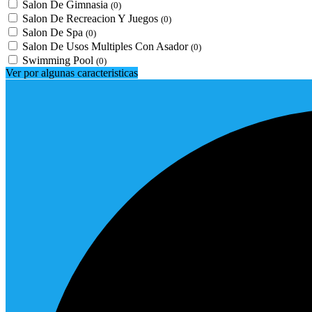
Salon De Gimnasia
(0)
Salon De Recreacion Y Juegos
(0)
Salon De Spa
(0)
Salon De Usos Multiples Con Asador
(0)
Swimming Pool
(0)
Ver por algunas caracteristicas