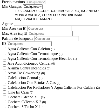
Precio maximo
Min Garages
Agente
Min Area
(sq ft)
Max Area
(sq ft)
Palabra de busqueda
ID
Agua Caliente Con Calefon
(0)
Agua Caliente Con Termotanque
(0)
Agua Caliente Con Termotanque Electrico
(1)
Aire Acondicionado Central
(0)
Alarma Contra Incendios
(0)
Areas De Coworking
(0)
Calefacción Central
(0)
Calefaccion Con Estufas A Gas
(0)
Calefaccion Por Radiadores Y Agua Caliente Por Caldera
(2)
Cine En Casa
(0)
Cochera C/techo X 1
(0)
Cochera C/Techo X 2
(0)
Cochera S/Techo X 1
(0)