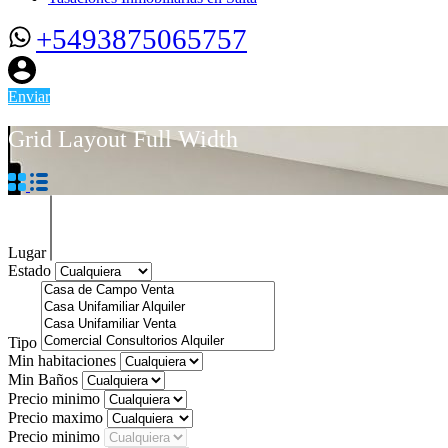
+5493875065757
Enviar
Grid Layout Full Width
Lugar
Estado
Tipo
Min habitaciones
Min Baños
Precio minimo
Precio maximo
Precio minimo